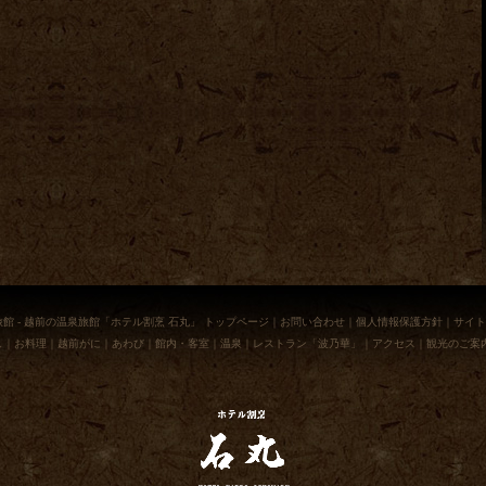
旅館 - 越前の温泉旅館「ホテル割烹 石丸」 トップページ
｜
お問い合わせ
｜
個人情報保護方針
｜
サイト
し
｜
お料理
｜
越前がに
｜
あわび
｜
館内・客室
｜
温泉
｜
レストラン「波乃華」
｜
アクセス
｜
観光のご案