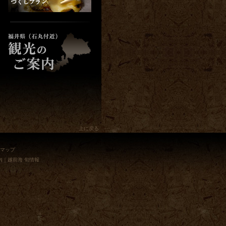
上に戻る
マップ
内
｜
越前海 旬情報