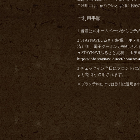
ご利用には、宿泊予約とは別に下記
ご利用手順
1.当館公式ホームページからご
2.STAYNAVIふるさと納税
済）後、電子クーポンが発行され
▼STAYNAVIふるさと納税 ホ
https://info.staynavi.direct/hometo
3.チェックイン当日にフロントに
より割引が適用されます。
※プラン予約だけでは割引は適用さ